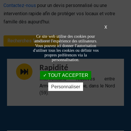
Contactez-nous
pour un devis personnalisé ou une
intervention rapide afin de protéger vos locaux et votre
famille dès aujourd’hui.
X
Ce site web utilise des cookies pour
Recherches fréquentes
améliorer l'expérience des utilisateurs.
Vous pouvez ici donner l'autorisation
d'utiliser tous les cookies ou définir vos
propres préférences via la
personnalisation.
Rapidité
TOUT ACCEPTER
Interventions réactives entre
Armentières et Lomme, dans le Nord
Personnaliser
(59).