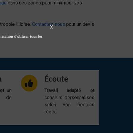
que
dans ces zones pour minimiser vos
ropole lilloise.
Contactez-nous
pour un devis
X
isation d'utiliser tous les
n
Écoute
 et un
Travail adapté et
t de
conseils personnalisés
selon vos besoins
réels.