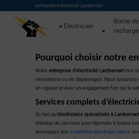
Panneau de gestion des cookies
entreprise d’électricité Lambersart
Borne de
Électricien
recharge
Pourquoi choisir notre en
Notre
entreprise d’électricité Lambersart
met son
rénovations ou de dépannages. Nous assurons d
en vigueur et avec un engagement fort sur la sati
Services complets d’électric
En tant qu’
électriciens spécialisés à Lambersar
étendue de services pour répondre à toutes vo
envisagiez une
installation électrique neuve
ou 