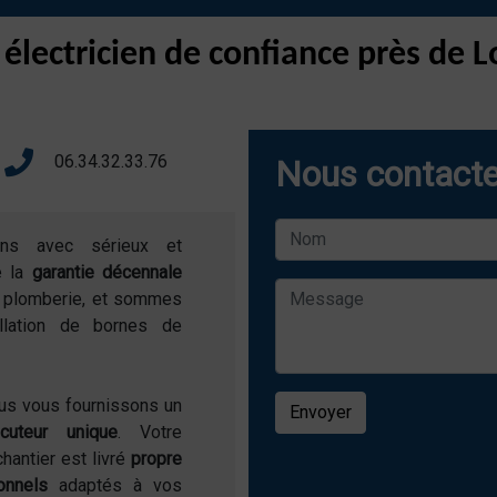
 électricien de confiance près de
06.34.32.33.76
Nous contacte
ons avec sérieux et
e la
garantie décennale
de plomberie, et sommes
allation de bornes de
ous vous fournissons un
Envoyer
locuteur unique
. Votre
chantier est livré
propre
onnels
adaptés à vos