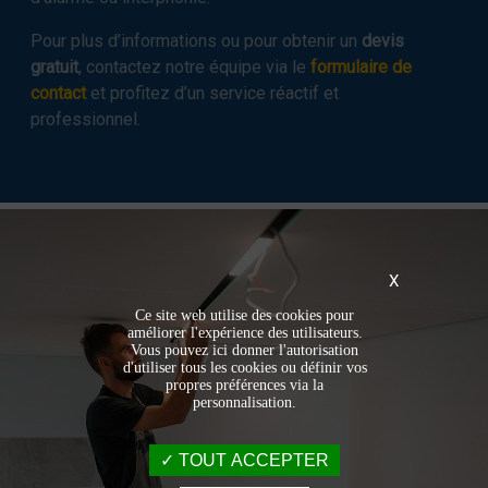
Pour plus d’informations ou pour obtenir un
devis
gratuit
, contactez notre équipe via le
formulaire de
contact
et profitez d’un service réactif et
professionnel.
X
Ce site web utilise des cookies pour
améliorer l'expérience des utilisateurs.
Vous pouvez ici donner l'autorisation
d'utiliser tous les cookies ou définir vos
propres préférences via la
personnalisation.
TOUT ACCEPTER