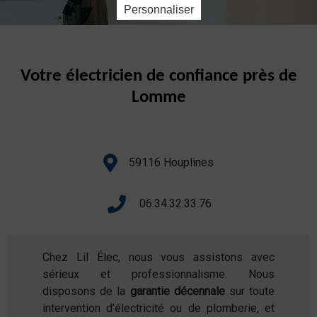
Personnaliser
Votre électricien de confiance près de
Lomme
59116 Houplines
06.34.32.33.76
Chez Lil Élec, nous vous assistons avec
sérieux et professionnalisme. Nous
disposons de la
garantie décennale
sur toute
intervention d’électricité ou de plomberie, et