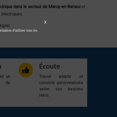
ectrique dans le secteur de Marcq-en-Barœul
et
 électriques.
X
égion.
isation d'utiliser tous les
n
Écoute
 et un
Travail adapté et
t de
conseils personnalisés
selon vos besoins
réels.