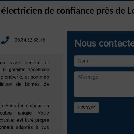
 électricien de confiance près de
06.34.32.33.76
Nous contacte
ons avec sérieux et
e la
garantie décennale
de plomberie, et sommes
allation de bornes de
ous vous fournissons un
Envoyer
locuteur unique
. Votre
chantier est livré
propre
onnels
adaptés à vos