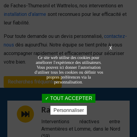
de Faches-Thumesnil et Wattrelos, nos interventions en
installation d’alarme
sont reconnues pour leur efficacité et
leur fiabilité.
Pour toute demande ou un devis personnalisé,
contactez-
nous
dès aujourd’hui. Notre équipe se tient prête à vous
X
accompagner rapidement et efficacement pour sécuriser
Ce site web utilise des cookies pour
votre bien.
améliorer l'expérience des utilisateurs.
Vous pouvez ici donner l'autorisation
d'utiliser tous les cookies ou définir vos
propres préférences via la
Recherches fréquentes
personnalisation.
TOUT ACCEPTER
Rapidité
Personnaliser
Interventions réactives entre
Armentières et Lomme, dans le Nord
(59).