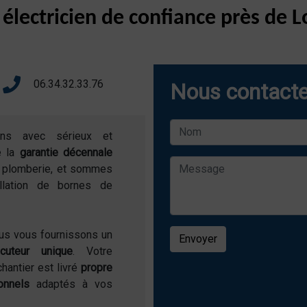
 électricien de confiance près de
06.34.32.33.76
Nous contacte
ons avec sérieux et
e la
garantie décennale
de plomberie, et sommes
allation de bornes de
ous vous fournissons un
Envoyer
locuteur unique
. Votre
chantier est livré
propre
onnels
adaptés à vos