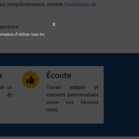
ervices complémentaires, comme
l'installation de
X
environs.
isation d'utiliser tous les
n
Écoute
 et un
Travail adapté et
t de
conseils personnalisés
selon vos besoins
réels.