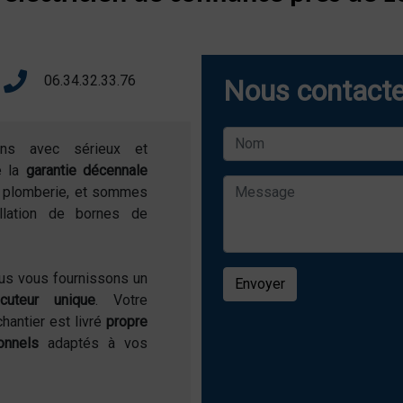
06.34.32.33.76
Nous contacte
ons avec sérieux et
e la
garantie décennale
de plomberie, et sommes
allation de bornes de
ous vous fournissons un
Envoyer
locuteur unique
. Votre
chantier est livré
propre
onnels
adaptés à vos