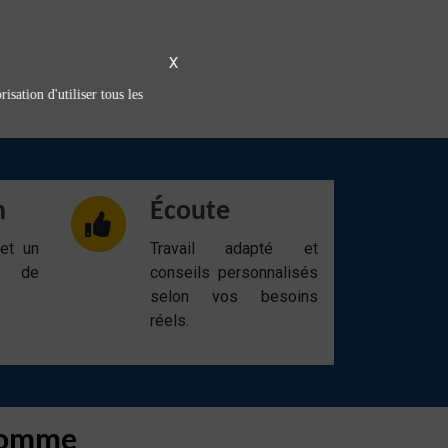
X
isation d'utiliser tous les
n
Écoute
 et un
Travail adapté et
t de
conseils personnalisés
selon vos besoins
réels.
 Lomme