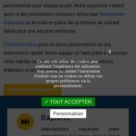
personnalisé pour chaque projet. Notre expertise s’étend
aussi à des prestations connexes telles que l’
installation
d’alarmes
ou la mise en place de systèmes de courant
faible pour une sécurité renforcée.
Contactez-nous
pour un devis personnalisé ou une
X
intervention rapide. Notre équipe se tient prête à sécuriser
votre habitat ou votre entreprise avec des solutions
Ce site web utilise des cookies pour
améliorer l'expérience des utilisateurs.
adaptées et professionnelles.
Vous pouvez ici donner l'autorisation
d'utiliser tous les cookies ou définir vos
propres préférences via la
personnalisation.
Recherches fréquentes
TOUT ACCEPTER
Personnaliser
Rapidité
Interventions réactives entre