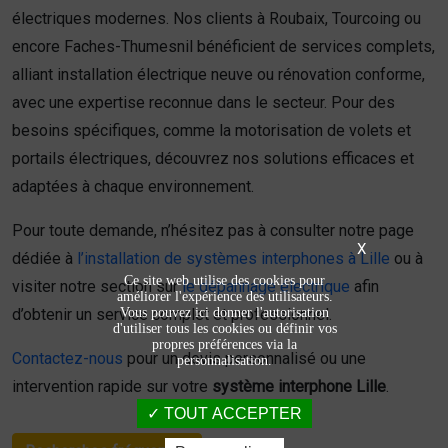
électriques modernes. Nos clients à Roubaix, Tourcoing ou
encore Faches-Thumesnil bénéficient de services complets,
alliant installation électrique neuve ou rénovation conforme,
avec une expertise reconnue dans le secteur. Pour des
besoins spécifiques, comme la motorisation de volets et
portails électriques, découvrez nos solutions efficaces et
adaptées à chaque environnement.
Pour toute demande, n’hésitez pas à consulter notre page
X
dédiée à
l’installation de systèmes interphones à Lille
ou à
Ce site web utilise des cookies pour
visiter notre section sur
le dépannage électrique
afin
améliorer l'expérience des utilisateurs.
Vous pouvez ici donner l'autorisation
d’obtenir un service complet et professionnel.
d'utiliser tous les cookies ou définir vos
propres préférences via la
Contactez-nous
pour un devis personnalisé ou une
personnalisation.
intervention rapide sur votre
système interphone Lille
.
TOUT ACCEPTER