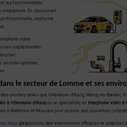
et les fonctionnalités
a smartphone. En choisissant
n professionnelle, conforme
sé.
interphone vidéo
hniciens expérimentés
existant
e sécurité optimale
ons
dans le secteur de Lomme et ses envir
illes proches telles que Villeneuve-d’Ascq, Marcq-en-Barœul, R
idéo à Villeneuve-d’Ascq
ou un spécialiste en
interphone vidéo à
es à Wattrelos et Mouvaux pour assurer une couverture complète
hone
, nous garantissons des interventions efficaces et adaptées 