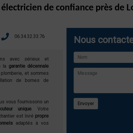
 électricien de confiance près de
06.34.32.33.76
Nous contacte
ons avec sérieux et
e la
garantie décennale
de plomberie, et sommes
allation de bornes de
ous vous fournissons un
Envoyer
locuteur unique
. Votre
chantier est livré
propre
onnels
adaptés à vos