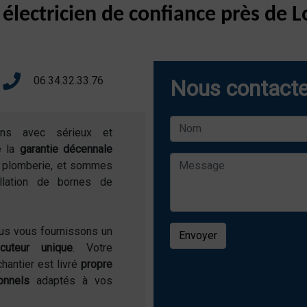
 électricien de confiance près de
06.34.32.33.76
Nous contacte
ons avec sérieux et
e la
garantie décennale
de plomberie, et sommes
allation de bornes de
ous vous fournissons un
Envoyer
locuteur unique
. Votre
chantier est livré
propre
onnels
adaptés à vos