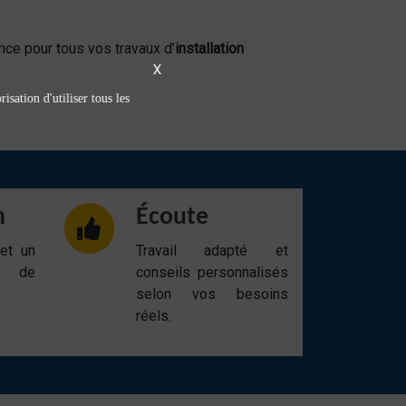
nce pour tous vos travaux d’
installation
X
isation d'utiliser tous les
n
Écoute
 et un
Travail adapté et
t de
conseils personnalisés
selon vos besoins
réels.