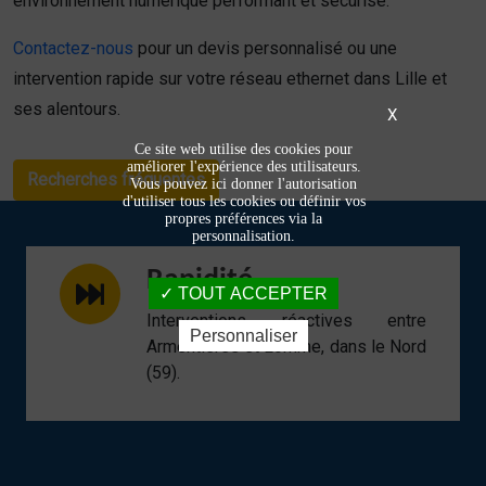
environnement numérique performant et sécurisé.
Contactez-nous
pour un devis personnalisé ou une
intervention rapide sur votre réseau ethernet dans Lille et
ses alentours.
X
Ce site web utilise des cookies pour
améliorer l'expérience des utilisateurs.
Recherches fréquentes
Vous pouvez ici donner l'autorisation
d'utiliser tous les cookies ou définir vos
propres préférences via la
personnalisation.
Rapidité
TOUT ACCEPTER
Interventions réactives entre
Personnaliser
Armentières et Lomme, dans le Nord
(59).