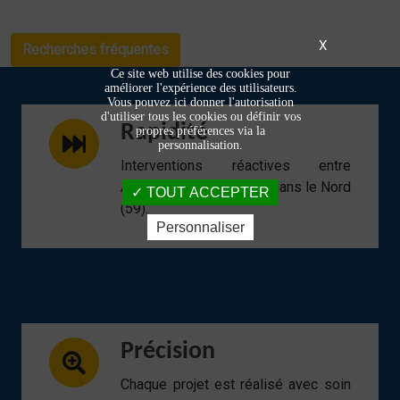
X
Recherches fréquentes
Ce site web utilise des cookies pour
améliorer l'expérience des utilisateurs.
Vous pouvez ici donner l'autorisation
d'utiliser tous les cookies ou définir vos
Rapidité
propres préférences via la
personnalisation.
Interventions réactives entre
Armentières et Lomme, dans le Nord
TOUT ACCEPTER
(59).
Personnaliser
Précision
Chaque projet est réalisé avec soin