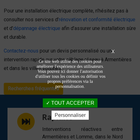
Pour une installation électrique complète, n’hésitez pas à
consulter nos services d’
rénovation et conformité électrique
et d’
dépannage électrique
afin d’assurer une installation sûre
et durable.
Contactez-nous
pour un devis personnalisé ou une
X
intervention rapide sur votre câblage réseau à Armentières
Ce site web utilise des cookies pour
améliorer l'expérience des utilisateurs.
et dans les villes voisines.
Vous pouvez ici donner l'autorisation
d'utiliser tous les cookies ou définir vos
propres préférences via la
personnalisation.
Recherches fréquentes
TOUT ACCEPTER
Personnaliser
Rapidité
Interventions réactives entre
Armentières et Lomme, dans le Nord