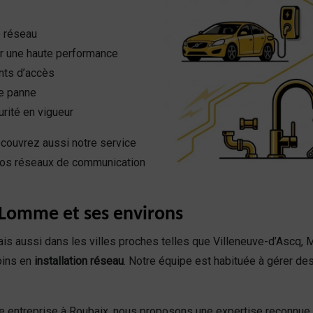
e réseau
our une haute performance
ints d’accès
e panne
rité en vigueur
écouvrez aussi notre service
r vos réseaux de communication
 Lomme et ses environs
s aussi dans les villes proches telles que Villeneuve-d’Ascq, 
oins en
installation réseau
. Notre équipe est habituée à gérer des
ne entreprise à Roubaix, nous proposons une expertise reconnue e