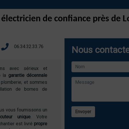
 électricien de confiance près de
06.34.32.33.76
Nous contacte
ons avec sérieux et
e la
garantie décennale
de plomberie, et sommes
allation de bornes de
ous vous fournissons un
Envoyer
locuteur unique
. Votre
chantier est livré
propre