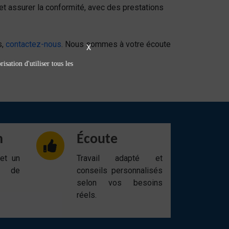
 et assurer la conformité, avec des prestations
s,
contactez-nous
. Nous sommes à votre écoute
X
isation d'utiliser tous les
n
Écoute
 et un
Travail adapté et
t de
conseils personnalisés
selon vos besoins
réels.