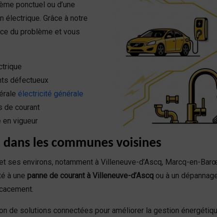
blème ponctuel ou d’une
n électrique. Grâce à notre
urce du problème et vous
ctrique
ts défectueux
nérale
électricité générale
s de courant
 en vigueur
t dans les communes voisines
 et ses environs, notamment à Villeneuve-d’Ascq, Marcq-en-Barœ
té à une
panne de courant à Villeneuve-d’Ascq
ou à un dépannage
icacement.
ion de solutions connectées pour améliorer la gestion énergétiq