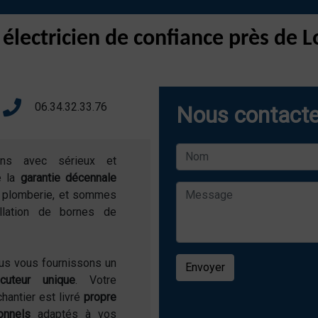
 électricien de confiance près de
06.34.32.33.76
Nous contacte
ons avec sérieux et
e la
garantie décennale
de plomberie, et sommes
allation de bornes de
ous vous fournissons un
Envoyer
locuteur unique
. Votre
chantier est livré
propre
onnels
adaptés à vos