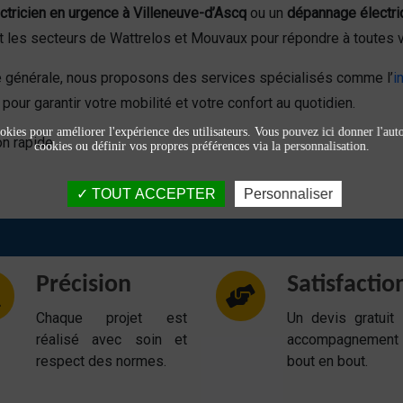
ctricien en urgence à Villeneuve-d’Ascq
ou un
dépannage électri
t les secteurs de Wattrelos et Mouvaux pour répondre à toutes 
té générale, nous proposons des services spécialisés comme l’
i
pour garantir votre mobilité et votre confort au quotidien.
okies pour améliorer l'expérience des utilisateurs. Vous pouvez ici donner l'autor
n rapide.
cookies ou définir vos propres préférences via la personnalisation.
TOUT ACCEPTER
Personnaliser
Précision
Satisfactio
Chaque projet est
Un devis gratuit
réalisé avec soin et
accompagnemen
respect des normes.
bout en bout.