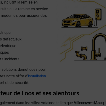
, incluant la remise en
rcuits ou la remise en service
s modernes pour assurer des
ctrique
s défectueux
électrique
riques
rs incidents
e solutions domotiques pour
rez notre offre d’
installation
rt et de sécurité.
teur de Loos et ses alentours
alement dans les villes voisines telles que
Villeneuve-d’Ascq
,