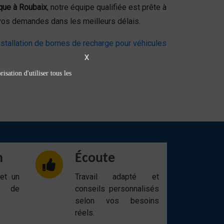
que à Roubaix
, notre équipe qualifiée est prête à
vos demandes dans les meilleurs délais.
nstallation de bornes de recharge pour véhicules
X
isation d'utiliser tous les
n
Écoute
 et un
Travail adapté et
t de
conseils personnalisés
selon vos besoins
réels.