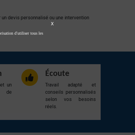
 un devis personnalisé ou une intervention
X
isation d'utiliser tous les
n
Écoute
 et un
Travail adapté et
t de
conseils personnalisés
selon vos besoins
réels.