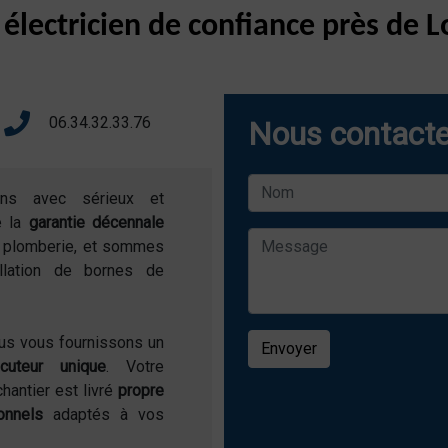
 électricien de confiance près de
06.34.32.33.76
Nous contacte
ons avec sérieux et
e la
garantie décennale
de plomberie, et sommes
allation de bornes de
ous vous fournissons un
Envoyer
locuteur unique
. Votre
chantier est livré
propre
onnels
adaptés à vos