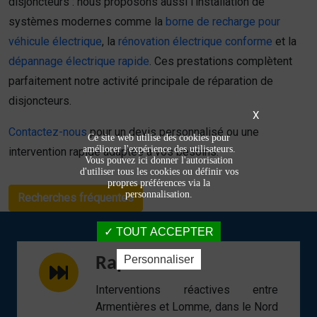
disjoncteurs : nous proposons aussi l’installation de
systèmes modernes comme la
borne de recharge pour
véhicule électrique
, la
rénovation électrique conforme
et la
dépannage électrique rapide
. Ces prestations complètent
parfaitement notre activité principale de réparation de
disjoncteurs.
X
Contactez-nous
pour un devis personnalisé ou une
Ce site web utilise des cookies pour
améliorer l'expérience des utilisateurs.
intervention rapide adaptée à vos besoins.
Vous pouvez ici donner l'autorisation
d'utiliser tous les cookies ou définir vos
propres préférences via la
personnalisation.
Recherches fréquentes
TOUT ACCEPTER
Personnaliser
Rapidité
Interventions réactives entre
Armentières et Lomme, dans le Nord