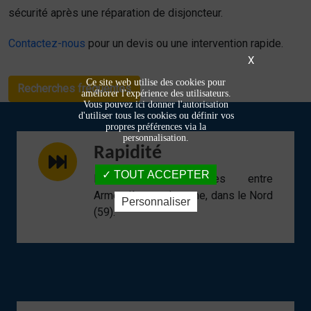
sécurité après une réparation de disjoncteur.
Contactez-nous
pour un devis ou une intervention rapide.
X
Ce site web utilise des cookies pour
Recherches fréquentes
améliorer l'expérience des utilisateurs.
Vous pouvez ici donner l'autorisation
d'utiliser tous les cookies ou définir vos
propres préférences via la
personnalisation.
Rapidité
TOUT ACCEPTER
Interventions réactives entre
Armentières et Lomme, dans le Nord
Personnaliser
(59).