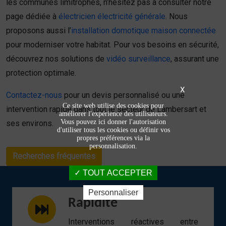
les communes limitrophes, n’hésitez pas à consulter notre
page dédiée à
électricien électricité générale
. Nous
proposons aussi l’
installation domotique maison connectée
pour moderniser votre habitat. Pour vos besoins en sécurité,
découvrez nos solutions de
vidéo surveillance
, assurant une
protection optimale.
X
Contactez-nous
pour un devis personnalisé ou une
Ce site web utilise des cookies pour
intervention rapide dans tout le secteur de Lambersart et
améliorer l'expérience des utilisateurs.
Vous pouvez ici donner l'autorisation
ses environs.
d'utiliser tous les cookies ou définir vos
propres préférences via la
personnalisation.
Recherches fréquentes
TOUT ACCEPTER
Personnaliser
Rapidité
Interventions réactives entre