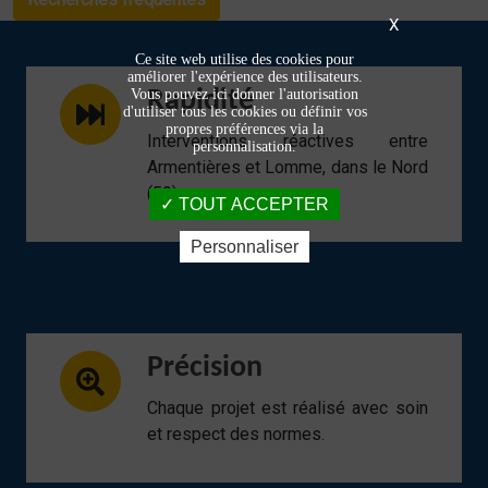
X
Ce site web utilise des cookies pour
améliorer l'expérience des utilisateurs.
Vous pouvez ici donner l'autorisation
Rapidité
d'utiliser tous les cookies ou définir vos
propres préférences via la
Interventions réactives entre
personnalisation.
Armentières et Lomme, dans le Nord
(59).
TOUT ACCEPTER
Personnaliser
Précision
Chaque projet est réalisé avec soin
et respect des normes.