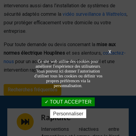
intervenons aussi dans l’installation de systèmes de
sécurité adaptés comme la
vidéo surveillance à Wattrelos
,
pour protéger efficacement votre domicile ou votre
entreprise.
Pour toute demande ou devis concernant la
mise aux
X
normes électrique Houplines
et ses alentours,
contactez-
nous
pour un accompagnement professionnel et une
Ce site web utilise des cookies pour
améliorer l'expérience des utilisateurs.
intervention rapide.
Vous pouvez ici donner l'autorisation
d'utiliser tous les cookies ou définir vos
propres préférences via la
personnalisation.
Recherches fréquentes
TOUT ACCEPTER
Personnaliser
Rapidité
Interventions réactives entre