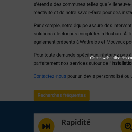
s’étend à des communes telles que Villeneuve-d
réactivité et de notre savoir-faire pour des inst
Par exemple, notre équipe assure des interven
solutions électriques complètes à Roubaix. À T
également présents à Wattrelos et Mouvaux pour 
Pour toute demande spécifique, n’hésitez pas à
Ce site web utilise des co
parfaitement nos services autour de l’
installat
Contactez-nous
pour un devis personnalisé ou u
Recherches fréquentes
Rapidité