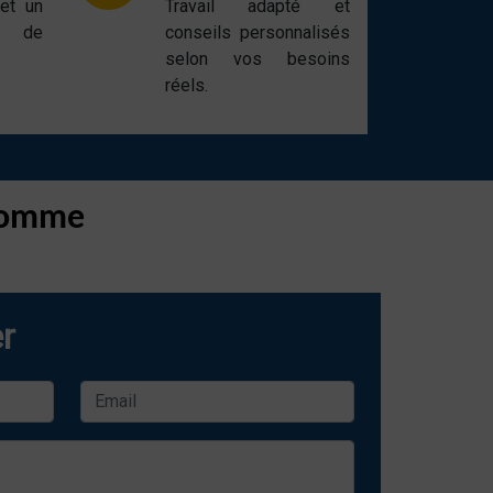
 et un
Travail adapté et
t de
conseils personnalisés
selon vos besoins
réels.
 Lomme
r