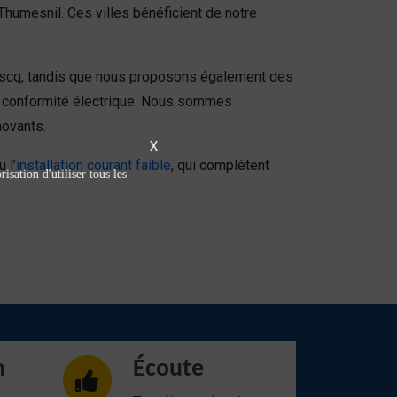
humesnil. Ces villes bénéficient de notre
’Ascq, tandis que nous proposons également des
en conformité électrique. Nous sommes
novants.
X
 l’
installation courant faible
, qui complètent
isation d'utiliser tous les
n
Écoute