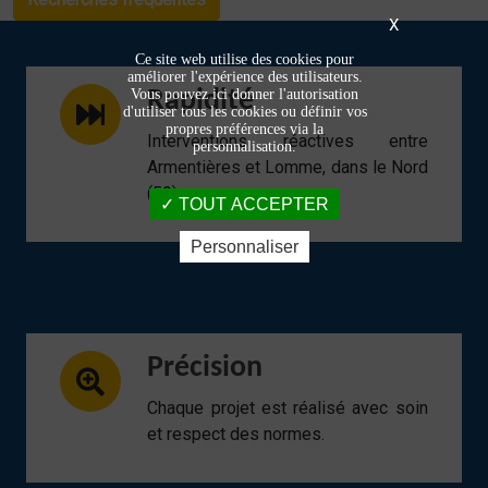
X
Ce site web utilise des cookies pour
améliorer l'expérience des utilisateurs.
Vous pouvez ici donner l'autorisation
Rapidité
d'utiliser tous les cookies ou définir vos
propres préférences via la
Interventions réactives entre
personnalisation.
Armentières et Lomme, dans le Nord
(59).
TOUT ACCEPTER
Personnaliser
Précision
Chaque projet est réalisé avec soin
et respect des normes.