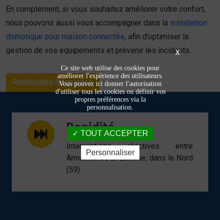
En complément, si vous souhaitez améliorer votre confort,
nous pouvons aussi vous accompagner dans la
installation
domotique pour maison connectée
, afin d’optimiser la
gestion de vos équipements et prévenir les incidents.
X
Ce site web utilise des cookies pour
améliorer l'expérience des utilisateurs.
Recherches fréquentes
Vous pouvez ici donner l'autorisation
d'utiliser tous les cookies ou définir vos
propres préférences via la
personnalisation.
Rapidité
TOUT ACCEPTER
Interventions réactives entre
Personnaliser
Armentières et Lomme, dans le Nord
(59).