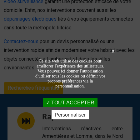
vidéo surveillance
garantit une protection efficace de votre
domicile. Enfin, nos interventions couvrent aussi les
dépannages électriques
liés à vos équipements connectés
dans toute la métropole lilloise.
Contactez-nous
pour un devis personnalisé ou une
intervention rapide afin de moderniser votre habitat avec les
X
objets connectés à Lambersart et dans les villes
Ce site web utilise des cookies pour
améliorer l'expérience des utilisateurs.
environnantes.
Vous pouvez ici donner l'autorisation
d'utiliser tous les cookies ou définir vos
propres préférences via la
personnalisation.
Recherches fréquentes
TOUT ACCEPTER
Personnaliser
Rapidité
Interventions réactives entre
Armentières et Lomme, dans le Nord