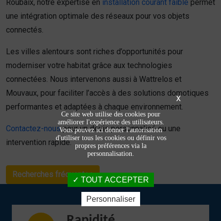
Roubaix, notre expertise en
installation courant faible
permet
une intégration optimale des réseaux pour vos objets
connectés.
Les villes alentours sont riches d’opportunités pour
moderniser votre habitat grâce aux technologies
connectées. Nous intervenons aussi à Wattrelos et
Mouvaux, pour faciliter l’accès à des solutions domotiques
X
performantes et adaptées à chaque environnement.
Ce site web utilise des cookies pour
améliorer l'expérience des utilisateurs.
Contactez-nous
pour un devis personnalisé ou une
Vous pouvez ici donner l'autorisation
d'utiliser tous les cookies ou définir vos
intervention rapide.
propres préférences via la
personnalisation.
Recherches fréquentes
TOUT ACCEPTER
Personnaliser
Rapidité