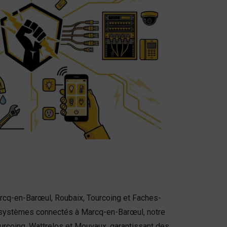
arcq-en-Barœul, Roubaix, Tourcoing et Faches-
e systèmes connectés à Marcq-en-Barœul, notre
urcoing, Wattrelos et Mouvaux, garantissant des