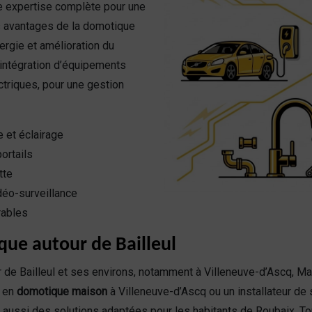
ne expertise complète pour une
es avantages de la domotique
rgie et amélioration du
l’intégration d’équipements
ctriques, pour une gestion
 et éclairage
portails
tte
idéo-surveillance
rables
que autour de Bailleul
 de Bailleul et ses environs, notamment à Villeneuve-d’Ascq, M
e en
domotique maison
à Villeneuve-d’Ascq ou un installateur d
 aussi des solutions adaptées pour les habitants de Roubaix, To