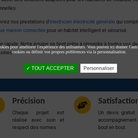
nnelles.
vrez nos prestations d’
électricien électricité générale
qui complè
ique maison connectée
pour un habitat intelligent et sécurisé.
on rapide. Notre équipe se tient prête à répondre à toutes vos
okies pour améliorer l'expérience des utilisateurs. Vous pouvez ici donner l'autor
isines.
cookies ou définir vos propres préférences via la personnalisation.
TOUT ACCEPTER
Personnaliser
Précision
Satisfactio
Chaque projet est
Un devis gratuit
réalisé avec soin et
accompagnemen
respect des normes.
bout en bout.