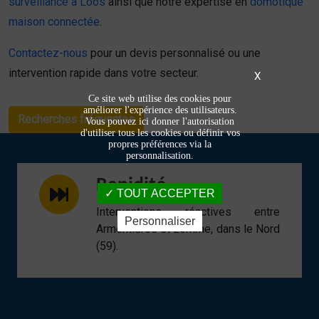
surveillance à Loos
ainsi que notre expertise en
domotique
maison connectée
.
Contactez-nous
pour un devis personnalisé ou une
intervention rapide dans votre secteur.
X
Ce site web utilise des cookies pour
améliorer l'expérience des utilisateurs.
Recherches fréquentes
Vous pouvez ici donner l'autorisation
d'utiliser tous les cookies ou définir vos
propres préférences via la
personnalisation.
Rapidité
TOUT ACCEPTER
Interventions réactives entre
Personnaliser
Armentières et Lomme, dans le Nord
(59).