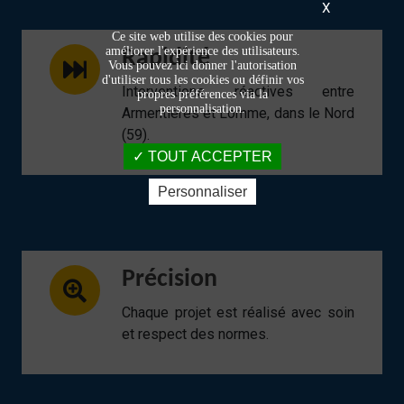
X
Ce site web utilise des cookies pour
améliorer l'expérience des utilisateurs.
Rapidité
Vous pouvez ici donner l'autorisation
d'utiliser tous les cookies ou définir vos
Interventions réactives entre
propres préférences via la
personnalisation.
Armentières et Lomme, dans le Nord
(59).
TOUT ACCEPTER
Personnaliser
Précision
Chaque projet est réalisé avec soin
et respect des normes.