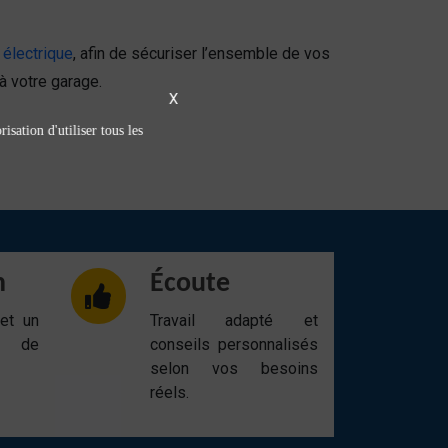
l électrique
, afin de sécuriser l’ensemble de vos
 votre garage.
X
isation d'utiliser tous les
n
Écoute
 et un
Travail adapté et
t de
conseils personnalisés
selon vos besoins
réels.