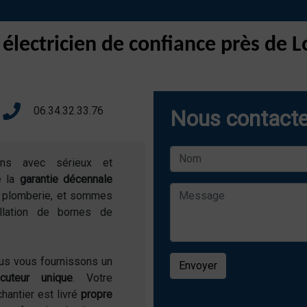
 électricien de confiance près de
06.34.32.33.76
Nous contacte
ons avec sérieux et
e la
garantie décennale
de plomberie, et sommes
allation de bornes de
ous vous fournissons un
Envoyer
locuteur unique
. Votre
chantier est livré
propre