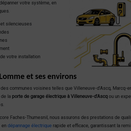
u dépanner votre système, en
ques.
 et silencieuses
ndes
nnes
ement
de votre installation
 Lomme et ses environs
des communes voisines telles que Villeneuve-d’Ascq, Marcq-en
 de la
porte de garage électrique à Villeneuve-d’Ascq
ou un exper
s.
core Faches-Thumesnil, nous assurons des prestations de qualit
s en
dépannage électrique
rapide et efficace, garantissant la re