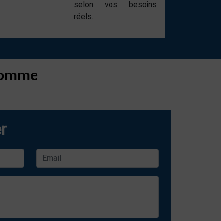
selon vos besoins
réels.
 Lomme
r