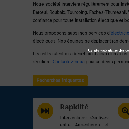
Notre société intervient régulièrement pour
ins
Barœul, Roubaix, Tourcoing, Faches-Thumesnil,
confiance pour toute installation électrique et b
Nous proposons aussi nos services d’
électrici
électriques. Nos équipes se déplacent rapideme
Ce site web utilise des co
Les villes alentours bénéficient ainsi d’un serv
régulière.
Contactez-nous
pour un devis personn
Recherches fréquentes
Rapidité
Interventions réactives
entre Armentières et