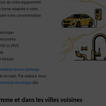
vice de votre équipement.
e borne adaptée à votre
isant votre consommation
lectrique
ccessoires
100 et IRVE
ité
e besoin
stallation borne recharge
lé en main. Par ailleurs, nous
onformité électrique
afin
mme et dans les villes voisines