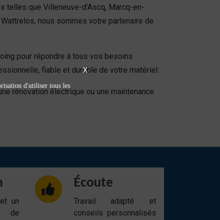
 telles que Villeneuve-d’Ascq, Marcq-en-
 Wattrelos, nous sommes votre partenaire de
oing pour répondre à tous vos besoins
ionnelle, fiable et durable de votre matériel.
X
isation d'utiliser tous les
, une rénovation électrique ou une maintenance
n
Écoute
 et un
Travail adapté et
t de
conseils personnalisés