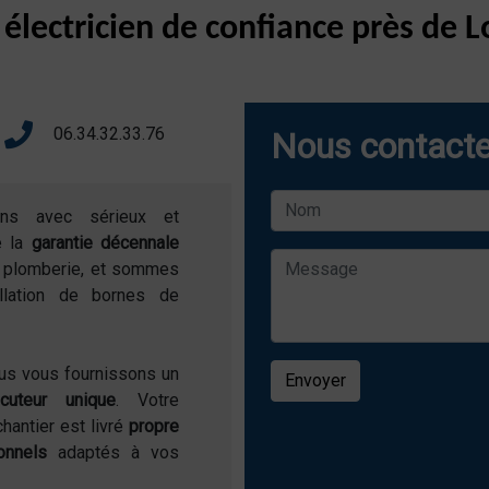
 électricien de confiance près de
06.34.32.33.76
Nous contacte
ons avec sérieux et
e la
garantie décennale
de plomberie, et sommes
allation de bornes de
ous vous fournissons un
Envoyer
locuteur unique
. Votre
chantier est livré
propre
onnels
adaptés à vos