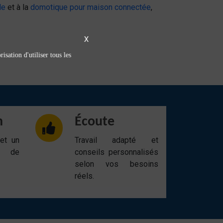
le
et à la
domotique pour maison connectée
,
X
isation d'utiliser tous les
n
Écoute
 et un
Travail adapté et
t de
conseils personnalisés
selon vos besoins
réels.