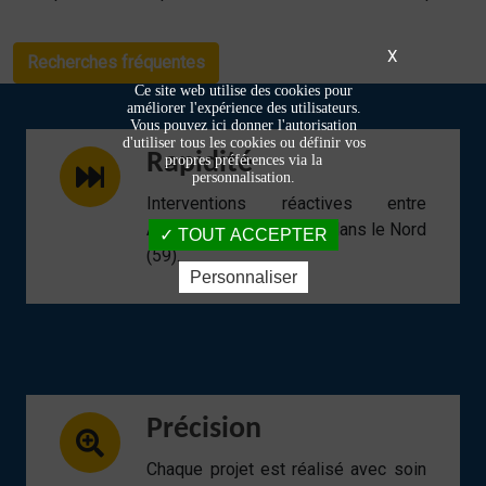
X
Recherches fréquentes
Ce site web utilise des cookies pour
améliorer l'expérience des utilisateurs.
Vous pouvez ici donner l'autorisation
d'utiliser tous les cookies ou définir vos
Rapidité
propres préférences via la
personnalisation.
Interventions réactives entre
Armentières et Lomme, dans le Nord
TOUT ACCEPTER
(59).
Personnaliser
Précision
Chaque projet est réalisé avec soin